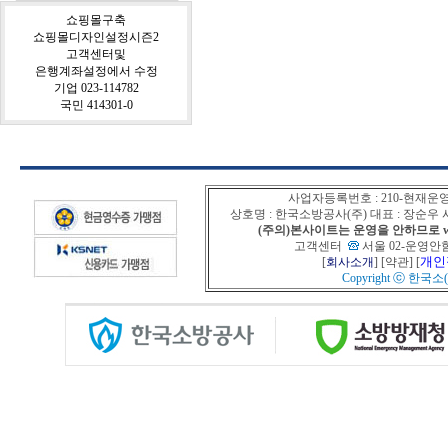
쇼핑몰구축
쇼핑몰디자인설정시즌2
고객센터및
은행계좌설정에서 수정
기업 023-114782
국민 414301-0
사업자등록번호 : 210-현재운
상호명 : 한국소방공사(주) 대표 : 장순
(주의)본사이트는 운영을 안하므로 www
고객센터
서울 02-운영안함
개인
[
회사소개
] [
약관
] [
Copyright ⓒ
한국소