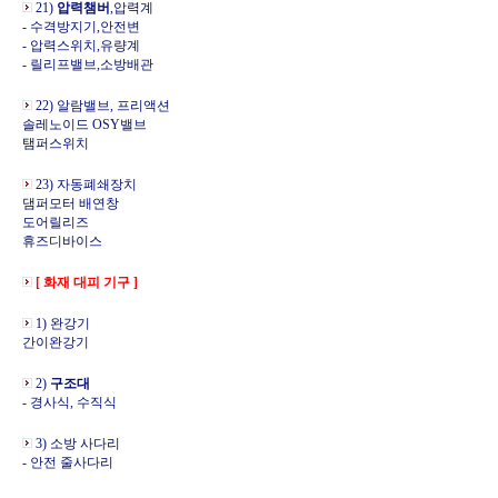
21)
압력챔버
,압력계
- 수격방지기,안전변
- 압력스위치,유량계
- 릴리프밸브,소방배관
22) 알람밸브, 프리액션
솔레노이드 OSY밸브
탬퍼스위치
23) 자동폐쇄장치
댐퍼모터 배연창
도어릴리즈
휴즈디바이스
[ 화재 대피 기구 ]
1) 완강기
간이완강기
2)
구조대
- 경사식, 수직식
3) 소방 사다리
- 안전 줄사다리