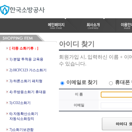
아이디 찾기
[ 각종 소화기류 ↓ ]
회원가입 시, 입력하신 이름 + 
1) 분말 투척용 교육용
수 있습니다.
2) HCFC123 가스소화기
3) 하론소화기 패치형
이메일로 찾기
휴대폰 
4) 주방용소화기 휴대용
이 름
5) CO2소화기
이메일
6) 자동확산소화기
자동식소화장치
7)소화기보관함