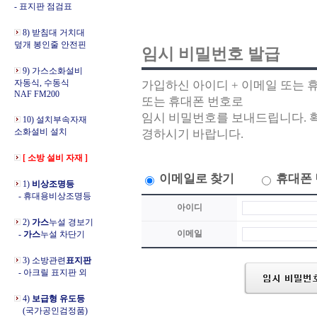
- 표지판 점검표
8) 받침대 거치대
덮개 봉인줄 안전핀
임시 비밀번호 발급
9) 가스소화설비
자동식, 수동식
가입하신 아이디 + 이메일 또는 
NAF FM200
또는 휴대폰 번호로
임시 비밀번호를 보내드립니다. 
10) 설치부속자재
소화설비 설치
경하시기 바랍니다.
[ 소방 설비 자재 ]
이메일로 찾기
휴대폰 
1)
비상조명등
- 휴대용비상조명등
아이디
2)
가스
누설 경보기
이메일
-
가스
누설 차단기
3) 소방관련
표지판
- 아크릴 표지판 외
4)
보급형 유도등
(국가공인검정품)