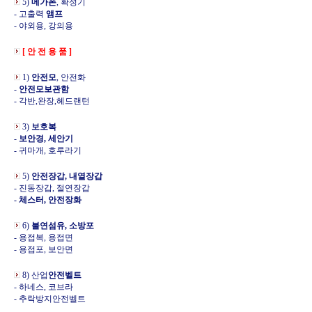
5)
메가폰
, 확성기
- 고출력
앰프
- 야외용, 강의용
[ 안 전 용 품 ]
1)
안전모
, 안전화
-
안전모보관함
- 각반,완장,헤드랜턴
3)
보호복
-
보안경, 세안기
- 귀마개, 호루라기
5)
안전장갑, 내열장갑
- 진동장갑, 절연장갑
- 체스터, 안전장화
6)
불연섬유, 소방포
- 용접복, 용접면
- 용접포, 보안면
8) 산업
안전벨트
- 하네스, 코브라
- 추락방지안전벨트