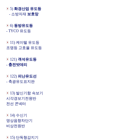
5)
화경산업 유도등
- 소방자재
보호망
6)
동방유도등
- TYCO 유도등
11) 케이텔 유도등
조명등 고효율 유도등
121)
객석유도등
- 충전밧데리
122)
피난유도선
- 축광유도표지판
13) 발신기함 속보기
시각경보기전원반
전선 콘넥터
14) 수신기
영상음향차단기
비상전원반
15) 단독형감지기