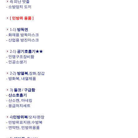
4) 피난 밧줄
- 소방망치 도끼
[ 민방위 용품 ]
1-1)
방독면
- 화재용 방독마스크
- 산업용 방진마스크
2-1)
공기호흡기★★
- 인명구조장비함
- 인공소생기
2-2)
방열복
,장화,장갑
- 방화복, 내열제품
3)
들것 / 구급함
-
산소호흡기
- 산소캔, 마네킹
- 응급처치세트
4)
민방위복
/모자/완장
- 민방위표지판,수방복
- 연막탄, 민방위용품