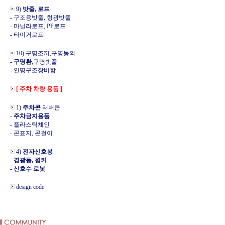
9)
밧줄, 로프
- 구조용밧줄, 형광밧줄
- 마닐라로프, PP로프
- 타이거로프
10) 구명조끼,구명동의
- 구명환
,구명밧줄
- 인명구조장비함
[ 주차 차량 용품 ]
1)
주차콘
러버콘
-
주차금지용품
- 플라스틱체인
- 콘표지, 콘걸이
4)
전자신호봉
- 경광등, 윙커
- 신호수 로봇
design code