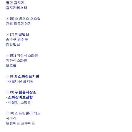
열연 감지기
감지기테스터
16) 소방호스 호스릴
관창 피토게이지
17) 앵글밸브
송수구 방수구
감압밸브
181) 지상식소화전
지하식소화전
보호틀
18-3)
소화전표지판
- 새로나온 표지판
19)
위험물저장소
-
소화장비보관함
- 제설함, 소방함
20) 스프링쿨러 해드
자바라
원형해드 살수해드