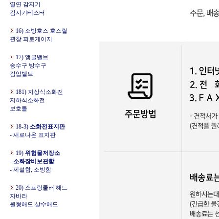
열연 감지기
감지기테스터
16) 소방호스 호스릴
관창 피토게이지
17) 앵글밸브
송수구 방수구
감압밸브
181) 지상식소화전
지하식소화전
보호틀
18-3)
소화전표지판
- 새로나온 표지판
19)
위험물저장소
-
소화장비보관함
- 제설함, 소방함
20) 스프링쿨러 해드
자바라
원형해드 살수해드