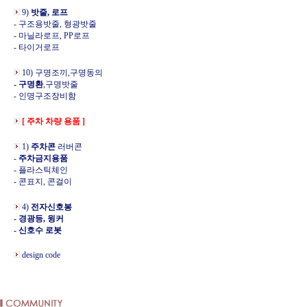
9)
밧줄, 로프
- 구조용밧줄, 형광밧줄
- 마닐라로프, PP로프
- 타이거로프
10) 구명조끼,구명동의
- 구명환
,구명밧줄
- 인명구조장비함
[ 주차 차량 용품 ]
1)
주차콘
러버콘
-
주차금지용품
- 플라스틱체인
- 콘표지, 콘걸이
4)
전자신호봉
- 경광등, 윙커
- 신호수 로봇
design code