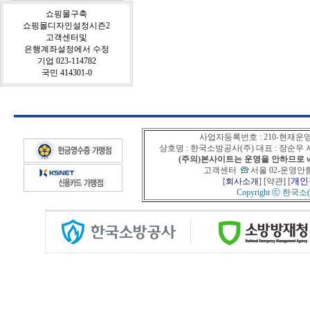
쇼핑몰구축
쇼핑몰디자인설정시즌2
고객센터및
은행계좌설정에서 수정
기업 023-114782
국민 414301-0
사업자등록번호 : 210-현재운
상호명 : 한국소방공사(주) 대표 : 장순
(주의)본사이트는 운영을 안하므로 www
고객센터
서울 02-운영안함
개인
[
회사소개
] [
약관
] [
Copyright ⓒ
한국소