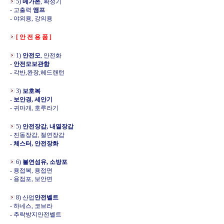
5)
메가폰
, 확성기
- 고출력
앰프
- 야외용, 강의용
[ 안 전 용 품 ]
1)
안전모
, 안전화
-
안전모보관함
- 각반,완장,헤드랜턴
3)
보호복
-
보안경, 세안기
- 귀마개, 호루라기
5)
안전장갑, 내열장갑
- 진동장갑, 절연장갑
- 체스터, 안전장화
6)
불연섬유, 소방포
- 용접복, 용접면
- 용접포, 보안면
8) 산업
안전벨트
- 하네스, 코브라
- 추락방지안전벨트