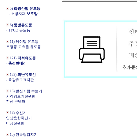
5)
화경산업 유도등
- 소방자재
보호망
6)
동방유도등
- TYCO 유도등
11) 케이텔 유도등
조명등 고효율 유도등
121)
객석유도등
- 충전밧데리
122)
피난유도선
- 축광유도표지판
13) 발신기함 속보기
시각경보기전원반
전선 콘넥터
14) 수신기
영상음향차단기
비상전원반
15) 단독형감지기