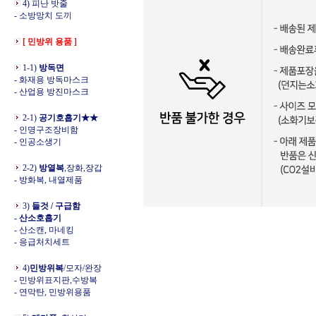
4) 피난 밧줄
- 소방망치 도끼
[ 민방위 용품 ]
1-1)
방독면
- 화재용 방독마스크
- 산업용 방진마스크
2-1)
공기호흡기★★
- 인명구조장비함
- 인공소생기
2-2)
방열복
,장화,장갑
- 방화복, 내열제품
3)
들것 / 구급함
-
산소호흡기
- 산소캔, 마네킹
- 응급처치세트
4)
민방위복
/모자/완장
- 민방위표지판,수방복
- 연막탄, 민방위용품