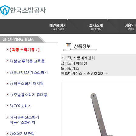
[ 각종 소화기류 ↓ ]
23) 자동폐쇄장치
1) 분말 투척용 교육용
댐퍼모터 배연창
도어릴리즈
2) HCFC123 가스소화기
휴즈디바이스
>
순위조절기
>
3) 하론소화기 패치형
4) 주방용소화기 휴대용
5) CO2소화기
6) 자동확산소화기
자동식소화장치
7)소화기보관함