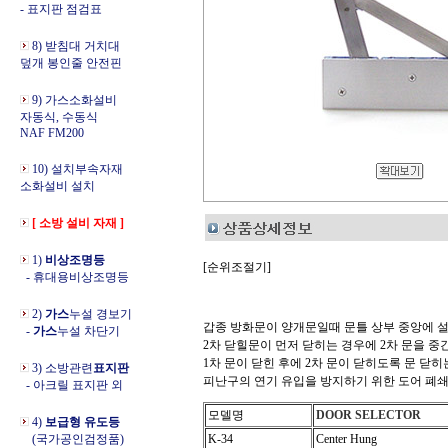
- 표지판 점검표
8) 받침대 거치대
덮개 봉인줄 안전핀
9) 가스소화설비
자동식, 수동식
NAF FM200
10) 설치부속자재
소화설비 설치
[ 소방 설비 자재 ]
1)
비상조명등
[순위조절기]
- 휴대용비상조명등
2)
가스
누설 경보기
갑종 방화문이 양개문일때 문틀 상부 중앙에 
-
가스
누설 차단기
2차 닫힐문이 먼저 닫히는 경우에 2차 문을 
1차 문이 닫힌 후에 2차 문이 닫히도록 문 닫
3) 소방관련
표지판
피난구의 연기 유입을 방지하기 위한 도어 폐
- 아크릴 표지판 외
모델명
DOOR SELECTOR
4)
보급형 유도등
(국가공인검정품)
K-34
Center Hung