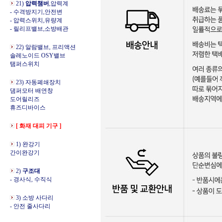
21)
압력챔버
,압력계
- 수격방지기,안전변
- 압력스위치,유량계
- 릴리프밸브,소방배관
22) 알람밸브, 프리액션
솔레노이드 OSY밸브
탬퍼스위치
23) 자동폐쇄장치
댐퍼모터 배연창
도어릴리즈
휴즈디바이스
[ 화재 대피 기구 ]
1) 완강기
간이완강기
2)
구조대
- 경사식, 수직식
3) 소방 사다리
- 안전 줄사다리